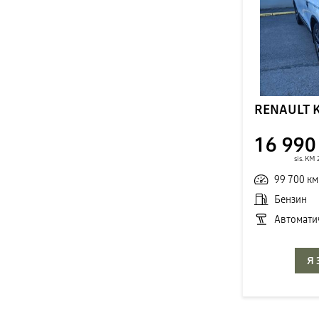
RENAULT 
16 990
sis. KM
99 700 км
Бензин
Автомати
Я