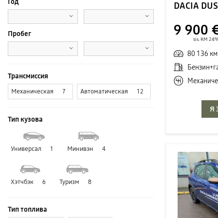
Год
DACIA DU
9 900 
Пробег
sis. KM 24
80 136 км
Бензин+г
Трансмиссия
Механиче
Механическая
Автоматическая
7
12
Я
Тип кузова
Универсал
Минивэн
1
4
Хэтчбэк
Туризм
6
8
Тип топлива