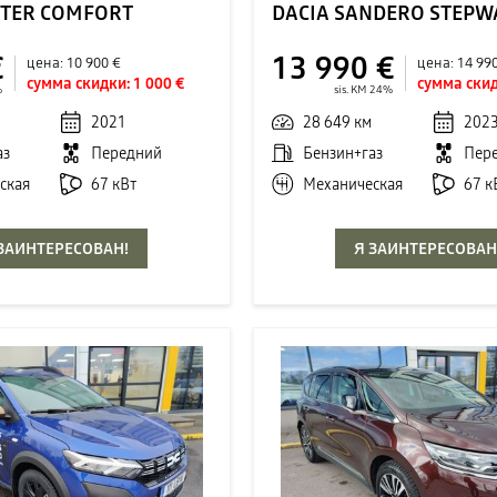
STER COMFORT
DACIA SANDERO STEPW
€
13 990 €
цена:
10 900 €
цена:
14 99
сумма скидки:
1 000 €
сумма скид
%
sis. KM 24%
2021
28 649 км
202
аз
Передний
Бензин+газ
Пер
ская
67 кВт
Механическая
67 к
 ЗАИНТЕРЕСОВАН!
Я ЗАИНТЕРЕСОВАН