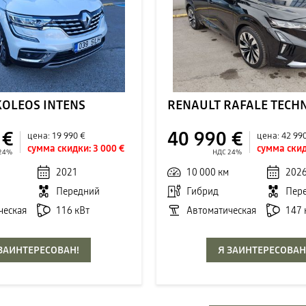
KOLEOS INTENS
 €
40 990 €
цена:
19 990 €
цена:
42 99
сумма скидки:
3 000 €
сумма скид
 24%
НДС 24%
2021
10 000 км
202
Передний
Гибрид
Пер
ческая
116 кВт
Автоматическая
147 
 ЗАИНТЕРЕСОВАН!
Я ЗАИНТЕРЕСОВАН