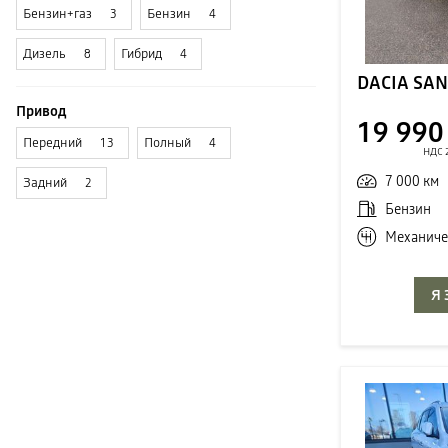
Бензин+газ
Бензин
3
4
Дизель
Гибрид
8
4
Привод
19 990
Передний
Полный
13
4
НДС 
7 000 км
Задний
2
Бензин
Механиче
Я