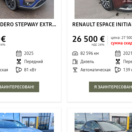
DACIA SANDERO STEPWAY EXTREME
RENAULT ESPACE INITIA
 €
26 500 €
цена:
27 50
сумма скид
24%
НДС 24%
2025
82 596 км
202
Передний
Дизель
Пер
ская
81 кВт
Автоматическая
139 
 ЗАИНТЕРЕСОВАН!
Я ЗАИНТЕРЕСОВАН