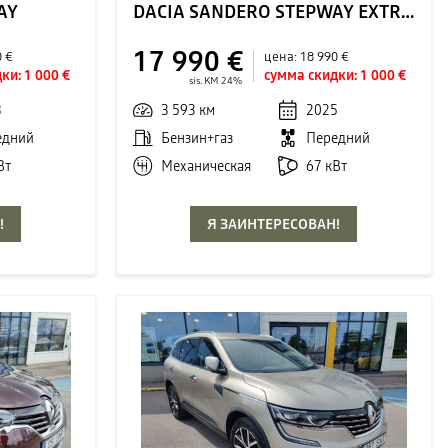
AY
DACIA SANDERO STEPWAY EXTREME
17 990 €
0 €
цена:
18 990 €
ки:
1 000 €
сумма скидки:
1 000 €
sis. KM 24%
3
3 593 км
2025
едний
Бензин+газ
Передний
Вт
Механическая
67 кВт
!
Я ЗАИНТЕРЕСОВАН!