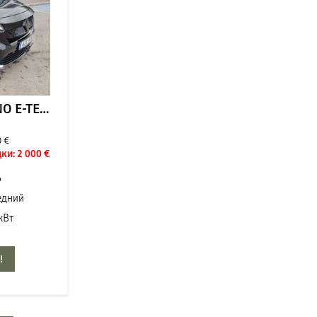
RENAULT RAFALE TECHNO E-TECH HYBRID 200
0 €
ки:
2 000 €
6
едний
кВт
!