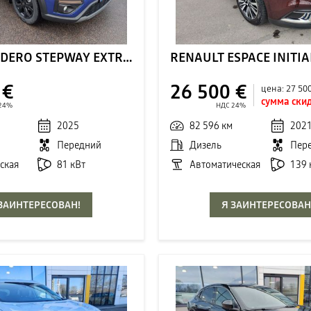
DACIA SANDERO STEPWAY EXTREME
RENAULT ESPACE INITIA
 €
26 500 €
цена:
27 50
сумма скид
24%
НДС 24%
2025
82 596 км
202
Передний
Дизель
Пер
ская
81 кВт
Автоматическая
139 
 ЗАИНТЕРЕСОВАН!
Я ЗАИНТЕРЕСОВАН