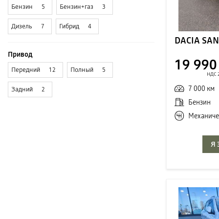
Бензин
Бензин+газ
5
3
Дизель
Гибрид
7
4
Привод
19 990
Передний
Полный
12
5
НДС 
7 000 км
Задний
2
Бензин
Механиче
Я