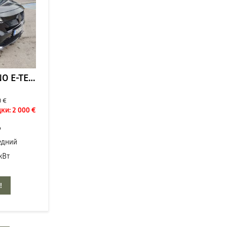
RENAULT RAFALE TECHNO E-TECH HYBRID 200
0 €
ки:
2 000 €
6
едний
кВт
!