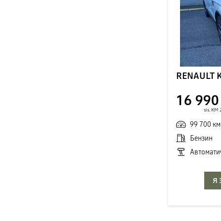
RENAULT 
16 990
sis. KM
99 700 км
Бензин
Автомати
Я