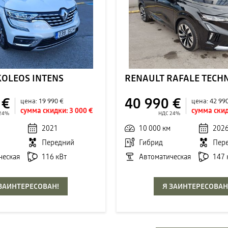
KOLEOS INTENS
 €
40 990 €
цена:
19 990 €
цена:
42 99
сумма скидки:
3 000 €
сумма скид
 24%
НДС 24%
2021
10 000 км
202
Передний
Гибрид
Пер
ческая
116 кВт
Автоматическая
147 
 ЗАИНТЕРЕСОВАН!
Я ЗАИНТЕРЕСОВАН