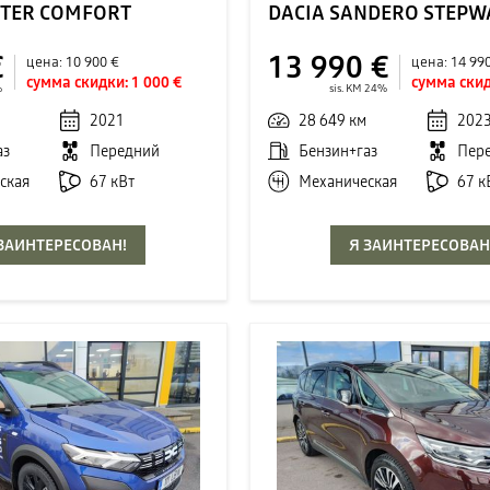
STER COMFORT
DACIA SANDERO STEPW
€
13 990 €
цена:
10 900 €
цена:
14 99
сумма скидки:
1 000 €
сумма скид
%
sis. KM 24%
2021
28 649 км
202
аз
Передний
Бензин+газ
Пер
ская
67 кВт
Механическая
67 к
 ЗАИНТЕРЕСОВАН!
Я ЗАИНТЕРЕСОВАН