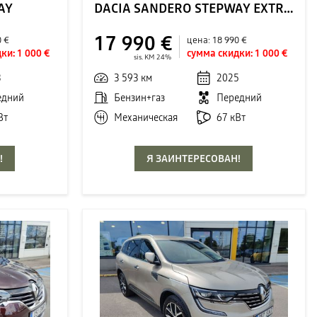
AY
DACIA SANDERO STEPWAY EXTREME
17 990 €
0 €
цена:
18 990 €
ки:
1 000 €
сумма скидки:
1 000 €
sis. KM 24%
3
3 593 км
2025
едний
Бензин+газ
Передний
Вт
Механическая
67 кВт
!
Я ЗАИНТЕРЕСОВАН!