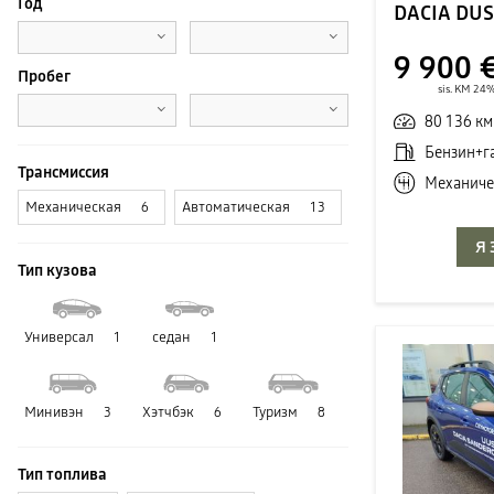
Год
DACIA DU
9 900 
Пробег
sis. KM 24
80 136 км
Бензин+г
Трансмиссия
Механиче
Механическая
Автоматическая
6
13
Я
Тип кузова
Универсал
седан
1
1
Минивэн
Хэтчбэк
Туризм
3
6
8
Тип топлива