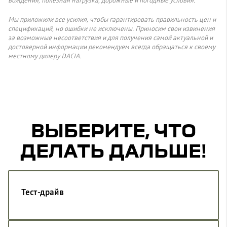
вождения, полезная нагрузка, дорожные и погодные условия.
Мы приложили все усилия, чтобы гарантировать правильность цен и
спецификаций, но ошибки не исключены. Приносим свои извинения
за возможные несоответствия и для получения самой актуальной и
достоверной информации рекомендуем всегда обращаться к своему
местному дилеру DACIA.
ВЫБЕРИТЕ, ЧТО
ДЕЛАТЬ ДАЛЬШЕ!
Тест-драйв