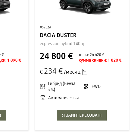
#5732A
DACIA DUSTER
expression hybrid 140hj
24 800 €
0 €
цена:
26 620 €
ки:
1 890 €
сумма скидки:
1 820 €
234 €
С
/месяц
D
Гибрид (Бенз./
FWD
Эл.)
Автоматическая
!
Я ЗАИНТЕРЕСОВАН!