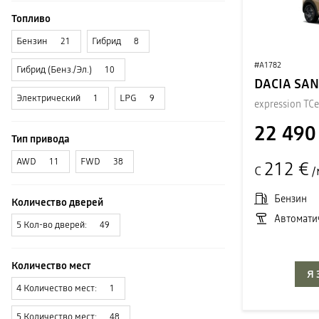
Топливо
Бензин
Гибрид
21
8
#A1782
Гибрид (Бенз./Эл.)
10
DACIA SA
Электрический
LPG
1
9
expression TCe
22 490
Тип привода
AWD
FWD
11
38
212 €
С
/
Бензин
Количество дверей
Автомати
5 Кол-во дверей:
49
Количество мест
Я
4 Количество мест:
1
5 Количество мест:
48