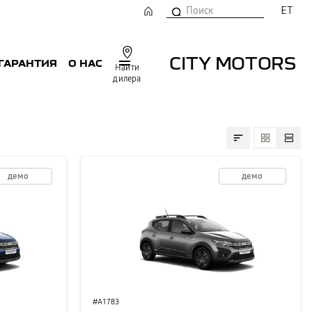
ET
CITY MOTORS
 ГАРАНТИЯ
О НАС
Найти
дилера
демо
демо
#A1783