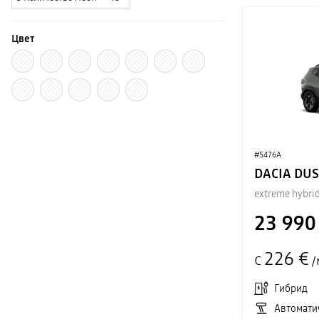
Цвет
#5476A
DACIA DU
extreme hybri
23 990
226 €
С
/
Гибрид
Автомати