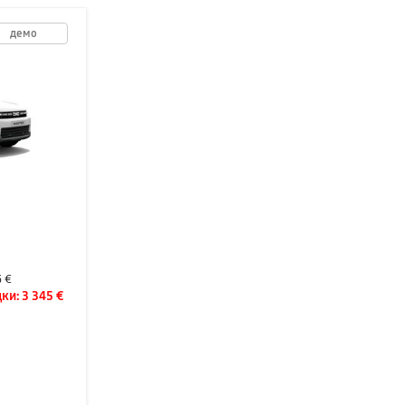
демо
5 €
ки:
3 345 €
D