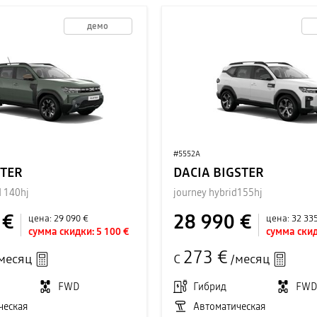
демо
#5552A
STER
DACIA BIGSTER
d 140hj
journey hybrid155hj
 €
28 990 €
цена:
29 090 €
цена:
32 33
сумма скидки:
5 100 €
сумма скид
273 €
месяц
С
/месяц
FWD
Гибрид
FW
ческая
Автоматическая