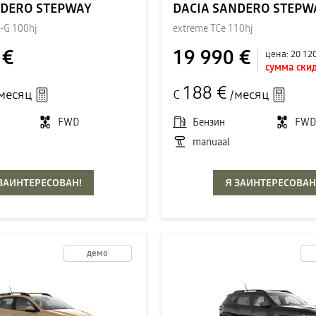
NDERO STEPWAY
DACIA SANDERO STEPW
o-G 100hj
extreme TCe 110hj
 €
19 990 €
цена:
20 12
сумма скид
188 €
месяц
С
/месяц
FWD
Бензин
FW
manuaal
 ЗАИНТЕРЕСОВАН!
Я ЗАИНТЕРЕСОВАН
демо