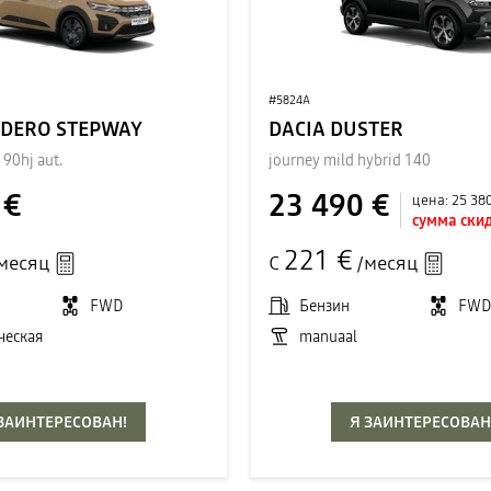
#5824A
NDERO STEPWAY
DACIA DUSTER
 90hj aut.
journey mild hybrid 140
 €
23 490 €
цена:
25 38
сумма скид
221 €
месяц
С
/месяц
FWD
Бензин
FW
ческая
manuaal
 ЗАИНТЕРЕСОВАН!
Я ЗАИНТЕРЕСОВАН