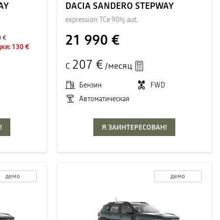
AY
DACIA SANDERO STEPWAY
expression TCe 90hj aut.
21 990 €
0 €
ки:
130 €
207 €
С
/месяц
D
Бензин
FWD
Автоматическая
!
Я ЗАИНТЕРЕСОВАН!
демо
демо