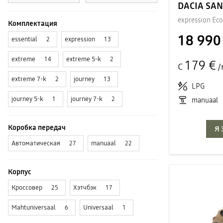
DACIA SA
expression Ec
Комплектация
18 990
essential
expression
2
13
extreme
extreme 5-k
14
2
179 €
С
/
extreme 7-k
journey
2
13
LPG
journey 5-k
journey 7-k
1
2
manuaal
Коробка передач
Я
Автоматическая
manuaal
27
22
Корпус
Кроссовер
Хэтчбэк
25
17
Mahtuniversaal
Universaal
6
1