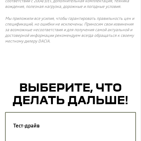
соответствии с 2004/3/ЕС дополнительная комплектация, техника
вождения, полезная нагрузка, дорожные и погодные условия.
Мы приложили все усилия, чтобы гарантировать правильность цен и
спецификаций, но ошибки не исключены. Приносим свои извинения
за возможные несоответствия и для получения самой актуальной и
достоверной информации рекомендуем всегда обращаться к своему
местному дилеру DACIA.
ВЫБЕРИТЕ, ЧТО
ДЕЛАТЬ ДАЛЬШЕ!
Тест-драйв