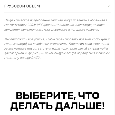
ГРУЗОВОЙ ОБЪЕМ
На фактическое потребление топлива могут повлиять выбранная в
соответствии с 2004/3/ЕС дополнительная комплектация, техника
вождения, полезная нагрузка, дорожные и погодные условия.
Мы приложили все усилия, чтобы гарантировать правильность цен и
спецификаций, но ошибки не исключены. Приносим свои извинения
за возможные несоответствия и для получения самой актуальной и
достоверной информации рекомендуем всегда обращаться к своему
местному дилеру DACIA.
ВЫБЕРИТЕ, ЧТО
ДЕЛАТЬ ДАЛЬШЕ!