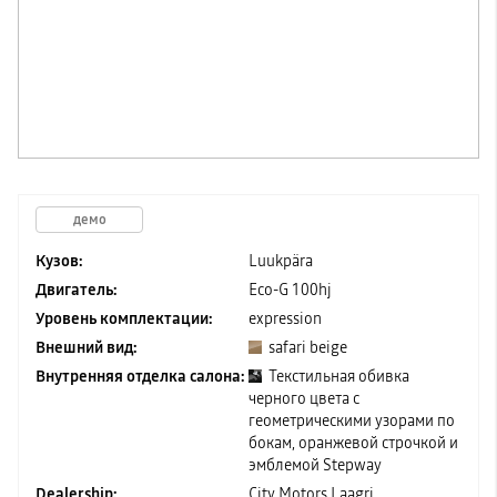
демо
Кузов:
Luukpära
Двигатель:
Eco-G 100hj
Уровень комплектации:
expression
Внешний вид:
safari beige
Внутренняя отделка салона:
Текстильная обивка
черного цвета с
геометрическими узорами по
бокам, оранжевой строчкой и
эмблемой Stepway
Dealership:
City Motors Laagri