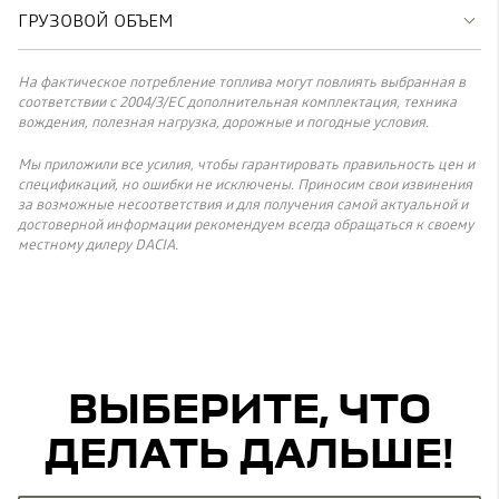
ГРУЗОВОЙ ОБЪЕМ
На фактическое потребление топлива могут повлиять выбранная в
соответствии с 2004/3/ЕС дополнительная комплектация, техника
вождения, полезная нагрузка, дорожные и погодные условия.
Мы приложили все усилия, чтобы гарантировать правильность цен и
спецификаций, но ошибки не исключены. Приносим свои извинения
за возможные несоответствия и для получения самой актуальной и
достоверной информации рекомендуем всегда обращаться к своему
местному дилеру DACIA.
ВЫБЕРИТЕ, ЧТО
ДЕЛАТЬ ДАЛЬШЕ!