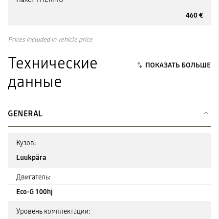
460 €
Prices included in vehicle price
Технические
данные
GENERAL
Кузов:
Luukpära
Двигатель:
Eco-G 100hj
Уровень комплектации: