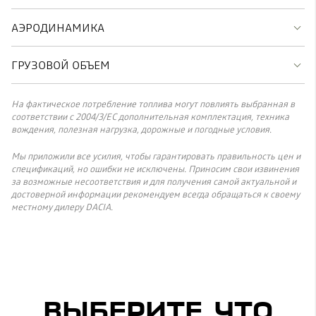
АЭРОДИНАМИКА
ГРУЗОВОЙ ОБЪЕМ
На фактическое потребление топлива могут повлиять выбранная в
соответствии с 2004/3/ЕС дополнительная комплектация, техника
вождения, полезная нагрузка, дорожные и погодные условия.
Мы приложили все усилия, чтобы гарантировать правильность цен и
спецификаций, но ошибки не исключены. Приносим свои извинения
за возможные несоответствия и для получения самой актуальной и
достоверной информации рекомендуем всегда обращаться к своему
местному дилеру DACIA.
ВЫБЕРИТЕ, ЧТО