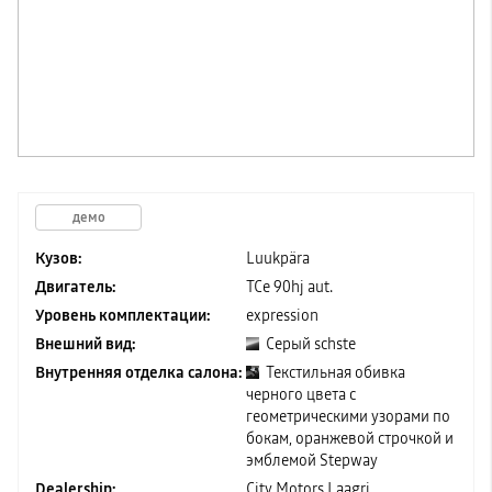
демо
Кузов:
Luukpära
Двигатель:
TCe 90hj aut.
Уровень комплектации:
expression
Внешний вид:
Серый schste
Внутренняя отделка салона:
Текстильная обивка
черного цвета с
геометрическими узорами по
бокам, оранжевой строчкой и
эмблемой Stepway
Dealership:
City Motors Laagri