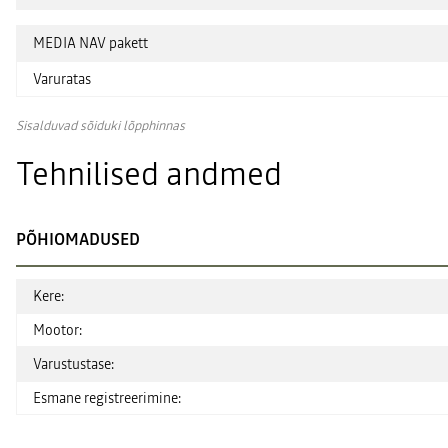
MEDIA NAV pakett
Varuratas
Sisalduvad sõiduki lõpphinnas
Tehnilised andmed
PÕHIOMADUSED
Kere:
Mootor:
Varustustase:
Esmane registreerimine: