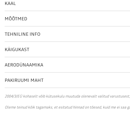
KAAL
MÕÕTMED
TEHNILINE INFO
KÄIGUKAST
AERODÜNAAMIKA
PAKIRUUMI MAHT
2004/3/EÜ kohaselt võib kütusekulu muutuda olenevalt valitud varustusest, sõ
Oleme teinud kõik tagamaks, et esitatud hinnad on tõesed, kuid me ei saa 