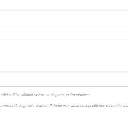
idustiilist, sõiduki raskusest ning tee- ja ilmaoludest.
garanteerida kogu info veatust. Palume ette vabandust ja püüame teha teile se