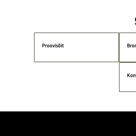
Proovisõit
Bro
Kon