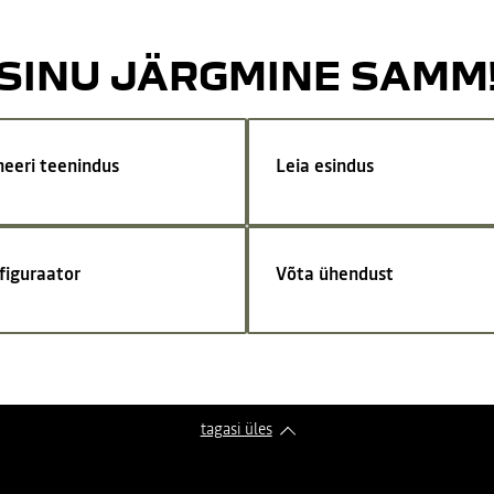
SINU JÄRGMINE SAMM
neeri teenindus
Leia esindus
figuraator
Võta ühendust
tagasi üles