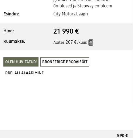
õmblused ja Stepway embleem
Esindus:
City Motors Laagri
21 990 €
Hind:
Kuumakse:
207 €
Alates
/kuus
OLEN HUVITATUD!
BRONEERIGE PROOVISÕIT
PDFI ALLALAADIMINE
590 €