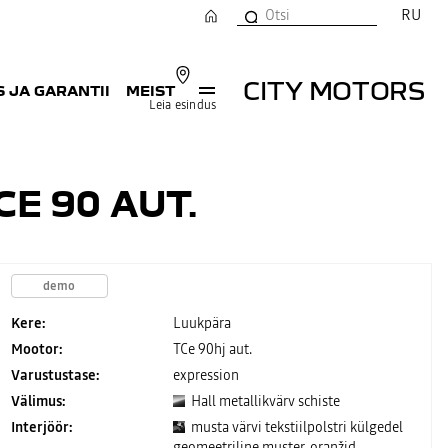
RU
CITY MOTORS
 JA GARANTII
MEIST
Leia esindus
E 90 AUT.
demo
Kere:
Luukpära
Mootor:
TCe 90hj aut.
Varustustase:
expression
Välimus:
Hall metallikvärv schiste
Interjöör:
musta värvi tekstiilpolstri külgedel
geomeetriline muster, oranžid