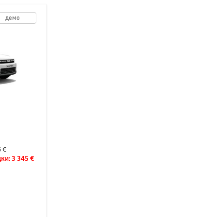
демо
5 €
ки:
3 345 €
D