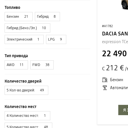
Топливо
Бензин
Гибрид
21
8
#A1782
Гибрид (Бенз./Эл.)
10
DACIA SA
Электрический
LPG
1
9
expression TCe
22 490
Тип привода
AWD
FWD
11
38
212 €
С
/
Бензин
Количество дверей
Автомати
5 Кол-во дверей:
49
Количество мест
Я
4 Количество мест:
1
5 Количество мест:
48