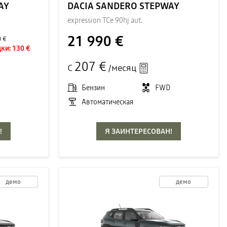
AY
DACIA SANDERO STEPWAY
expression TCe 90hj aut.
21 990 €
0 €
ки:
130 €
207 €
С
/месяц
D
Бензин
FWD
Автоматическая
!
Я ЗАИНТЕРЕСОВАН!
демо
демо