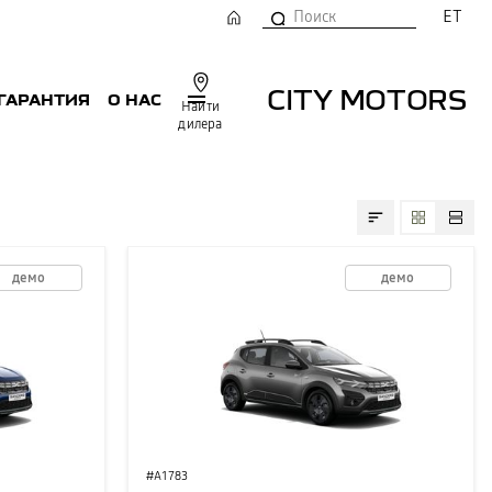
ET
CITY MOTORS
 ГАРАНТИЯ
О НАС
Найти
дилера
демо
демо
#A1783