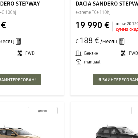
NDERO STEPWAY
DACIA SANDERO STEPW
o-G 100hj
extreme TCe 110hj
 €
19 990 €
цена:
20 12
сумма скид
188 €
месяц
С
/месяц
FWD
Бензин
FW
manuaal
 ЗАИНТЕРЕСОВАН!
Я ЗАИНТЕРЕСОВАН
демо