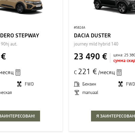
#5824A
NDERO STEPWAY
DACIA DUSTER
 90hj aut.
journey mild hybrid 140
 €
23 490 €
цена:
25 38
сумма скид
221 €
месяц
С
/месяц
FWD
Бензин
FW
ческая
manuaal
 ЗАИНТЕРЕСОВАН!
Я ЗАИНТЕРЕСОВАН