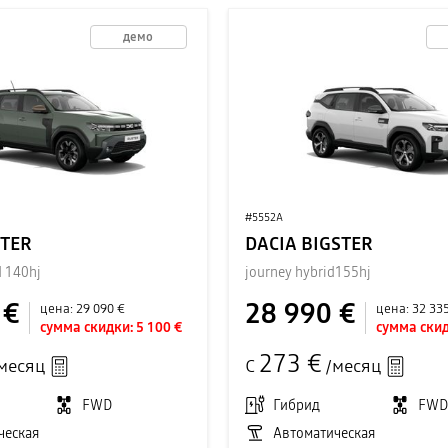
демо
#5552A
STER
DACIA BIGSTER
d 140hj
journey hybrid155hj
 €
28 990 €
цена:
29 090 €
цена:
32 33
сумма скидки:
5 100 €
сумма скид
273 €
месяц
С
/месяц
FWD
Гибрид
FW
ческая
Автоматическая