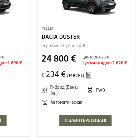
#5732A
DACIA DUSTER
expression hybrid 140hj
24 800 €
0 €
цена:
26 620 €
ки:
1 890 €
сумма скидки:
1 820 €
234 €
С
/месяц
D
Гибрид (Бенз./
FWD
Эл.)
Автоматическая
!
Я ЗАИНТЕРЕСОВАН!