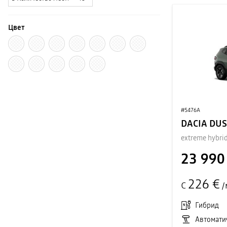
Цвет
#5476A
DACIA DU
extreme hybri
23 990
226 €
С
/
Гибрид
Автомати