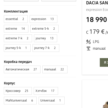
DACIA SA
expression Ec
Комплектация
18 990
essential
expression
2
13
extreme
extreme 5-k
14
2
179 €
С
/
extreme 7-k
journey
2
13
LPG
journey 5-k
journey 7-k
1
2
manuaal
Коробка передач
Я
Автоматическая
manuaal
27
22
Корпус
Кроссовер
Хэтчбэк
25
17
Mahtuniversaal
Universaal
6
1