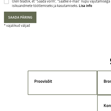
Olen teadlik, et “Saada vorm”, “Saatke e-mail” nupu vajutamiseg
isikuandmete töötlemiseks ja kasutamiseks.
Lisa info
SAADA PÄRING
* vajalikud väljad
Proovisõit
Bro
Kon