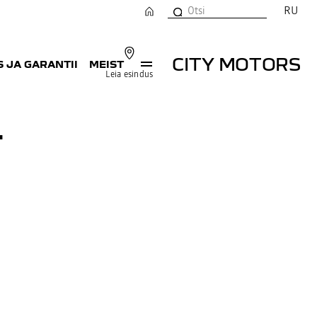
RU
CITY MOTORS
 JA GARANTII
MEIST
Leia esindus
T