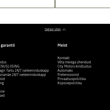
tagasi üles
 garantii
Meist
Kontakt
ndus
Võta meiega ühendust
ENUSLIISING
City Motors kindlustus
agri Tartu 24/7 iseteeninduskapp
Automaks
asnamäe 24/7 iseteeninduskapp
Pretensioonid
tööd
Privaatsuspoliitika
ing
Küpsisepoliitika
ine
sed