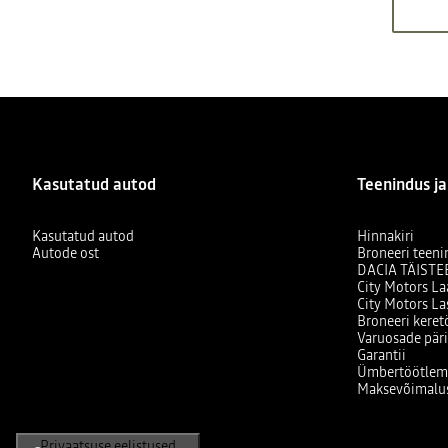
Kasutatud autod
Teenindus ja
Kasutatud autod
Hinnakiri
Autode ost
Broneeri teeni
DACIA TÄISTE
City Motors La
City Motors L
Broneeri kere
Varuosade pär
Garantii
Ümbertöötlem
Maksevõimalu