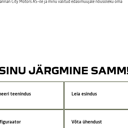
a annan City Motors AS-ile ja minu valitud edasimüüjale nõusoleku oma
SINU JÄRGMINE SAMM
neeri teenindus
Leia esindus
figuraator
Võta ühendust