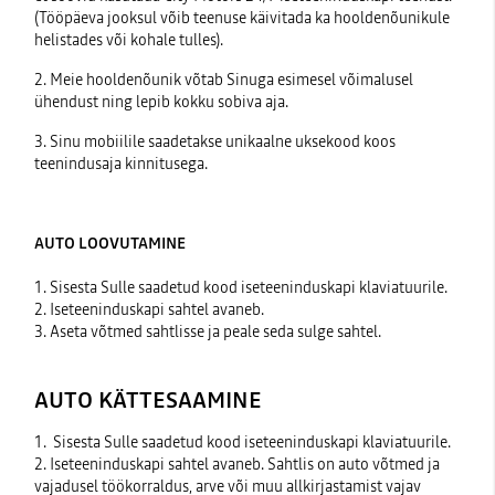
(Tööpäeva jooksul võib teenuse käivitada ka hooldenõunikule
helistades või kohale tulles).
2. Meie hooldenõunik võtab Sinuga esimesel võimalusel
ühendust ning lepib kokku sobiva aja.
3. Sinu mobiilile saadetakse unikaalne uksekood koos
teenindusaja kinnitusega.
AUTO LOOVUTAMINE
1. Sisesta Sulle saadetud kood iseteeninduskapi klaviatuurile.
2. Iseteeninduskapi sahtel avaneb.
3. Aseta võtmed sahtlisse ja peale seda sulge sahtel.
AUTO KÄTTESAAMINE
1. Sisesta Sulle saadetud kood iseteeninduskapi klaviatuurile.
2. Iseteeninduskapi sahtel avaneb. Sahtlis on auto võtmed ja
vajadusel töökorraldus, arve või muu allkirjastamist vajav