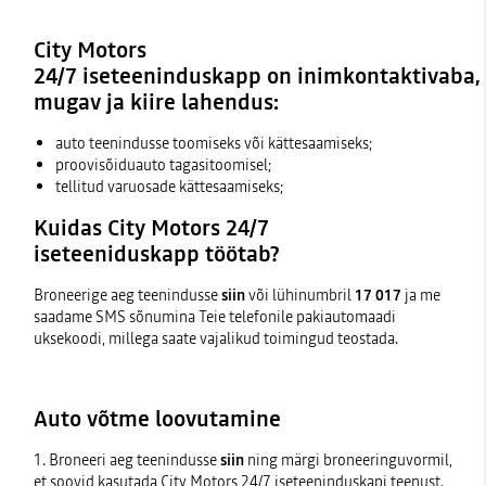
City Motors
24/7
iseteeninduskapp on inimkontaktivaba,
mugav ja kiire lahendus:
auto teenindusse toomiseks või kättesaamiseks;
proovisõiduauto tagasitoomisel;
tellitud varuosade kättesaamiseks;
Kuidas City Motors 24/7
iseteeniduskapp töötab?
Broneerige aeg teenindusse
siin
või lühinumbril
17 017
ja me
saadame SMS sõnumina Teie telefonile pakiautomaadi
uksekoodi, millega saate vajalikud toimingud teostada.
Auto võtme loovutamine
1. Broneeri aeg teenindusse
siin
ning märgi broneeringuvormil,
et soovid kasutada City Motors 24/7 iseteeninduskapi teenust.