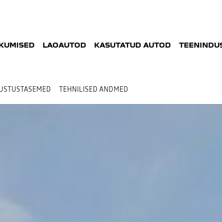
KUMISED
LAOAUTOD
KASUTATUD AUTOD
TEENINDUS
USTUSTASEMED
TEHNILISED ANDMED