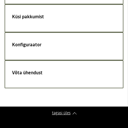
Küsi pakkumist
Konfiguraator
Võta ühendust
tagasi üles