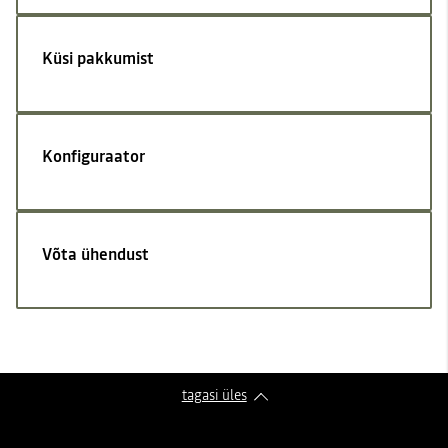
Küsi pakkumist
Konfiguraator
Võta ühendust
tagasi üles