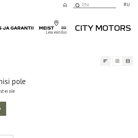
RU
CITY MOTORS
 JA GARANTII
MEIST
Leia esindus
isi pole
t ei ole
D