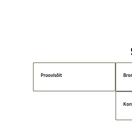
Proovisõit
Bro
Kon