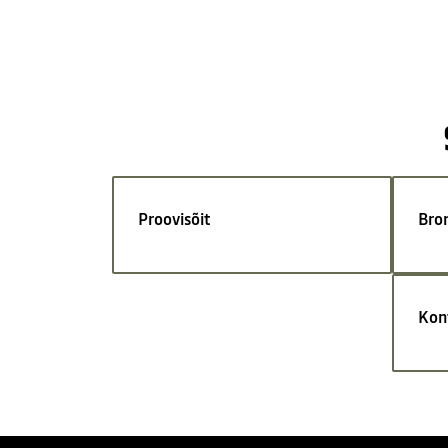
Proovisõit
Bro
Kon