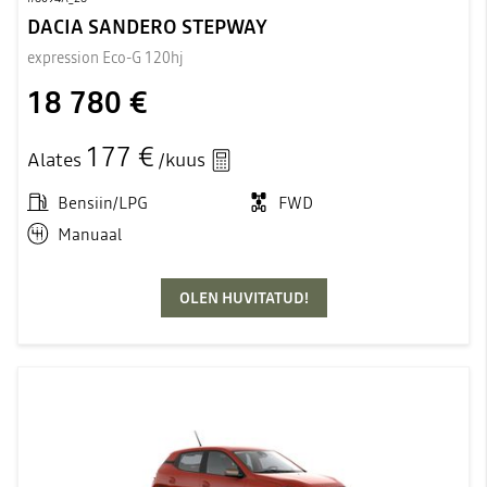
DACIA SANDERO STEPWAY
expression Eco-G 120hj
18 780 €
177 €
Alates
/kuus
Bensiin/LPG
FWD
Manuaal
OLEN HUVITATUD!