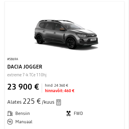
#5869A
DACIA JOGGER
extreme 7-k TCe 110hj
23 900 €
hind:
24 360 €
hinnavõit:
460 €
225 €
Alates
/kuus
Bensiin
FWD
Manuaal