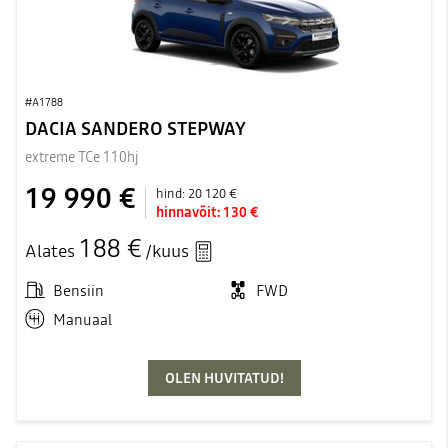
#A1788
DACIA SANDERO STEPWAY
extreme TCe 110hj
19 990 €
hind:
20 120 €
hinnavõit:
130 €
188 €
Alates
/kuus
Bensiin
FWD
Manuaal
OLEN HUVITATUD!