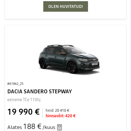
OLEN HUVITATUD!
#A1862_25
DACIA SANDERO STEPWAY
extreme TCe 110hj
19 990 €
hind:
20 410 €
hinnavõit:
420 €
188 €
Alates
/kuus