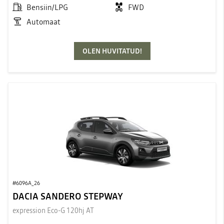
Bensiin/LPG
FWD
Automaat
OLEN HUVITATUD!
#6096A_26
DACIA SANDERO STEPWAY
expression Eco-G 120hj AT