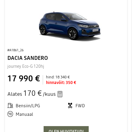
#A1861_26
DACIA SANDERO
journey Eco-G 120hj
17 990 €
hind:
18 340 €
hinnavõit:
350 €
170 €
Alates
/kuus
Bensiin/LPG
FWD
Manuaal
OLEN HUVITATUD!