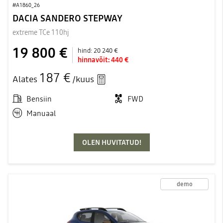
#A1860_26
DACIA SANDERO STEPWAY
extreme TCe 110hj
19 800 €
hind:
20 240 €
hinnavõit:
440 €
187 €
Alates
/kuus
Bensiin
FWD
Manuaal
OLEN HUVITATUD!
demo