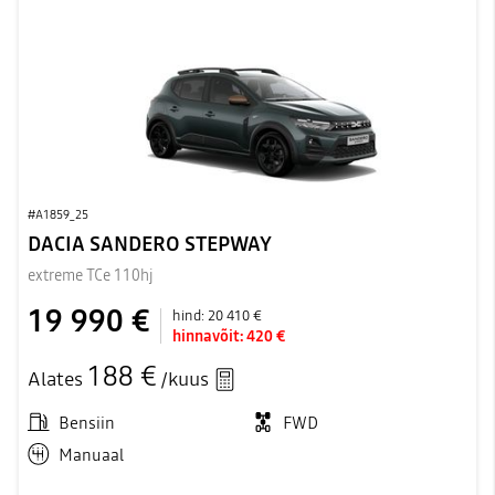
#A1859_25
DACIA SANDERO STEPWAY
extreme TCe 110hj
19 990 €
hind:
20 410 €
hinnavõit:
420 €
188 €
Alates
/kuus
Bensiin
FWD
Manuaal