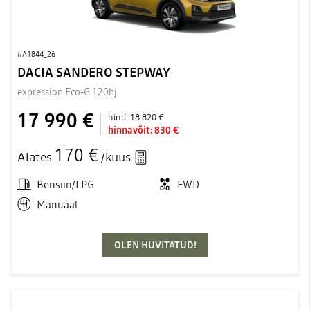
#A1844_26
DACIA SANDERO STEPWAY
expression Eco-G 120hj
17 990 €
hind:
18 820 €
hinnavõit:
830 €
170 €
Alates
/kuus
Bensiin/LPG
FWD
Manuaal
OLEN HUVITATUD!