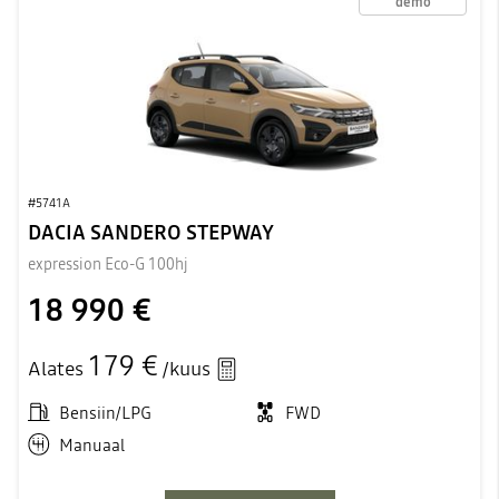
demo
#5741A
DACIA SANDERO STEPWAY
expression Eco-G 100hj
18 990 €
179 €
Alates
/kuus
Bensiin/LPG
FWD
Manuaal