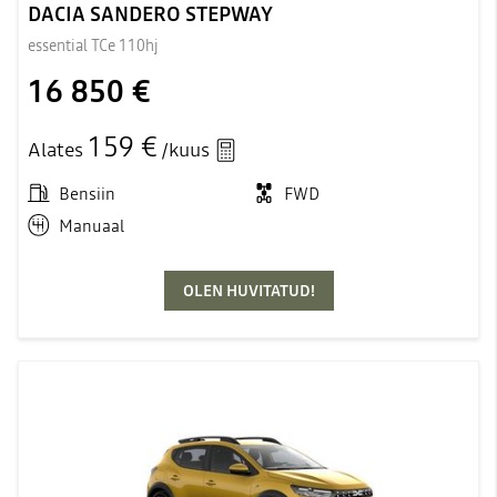
DACIA SANDERO STEPWAY
essential TCe 110hj
16 850 €
159 €
Alates
/kuus
Bensiin
FWD
Manuaal
OLEN HUVITATUD!