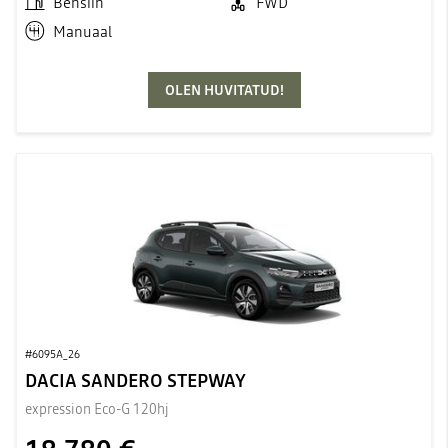
Bensiin
FWD
Manuaal
OLEN HUVITATUD!
#6095A_26
DACIA SANDERO STEPWAY
expression Eco-G 120hj