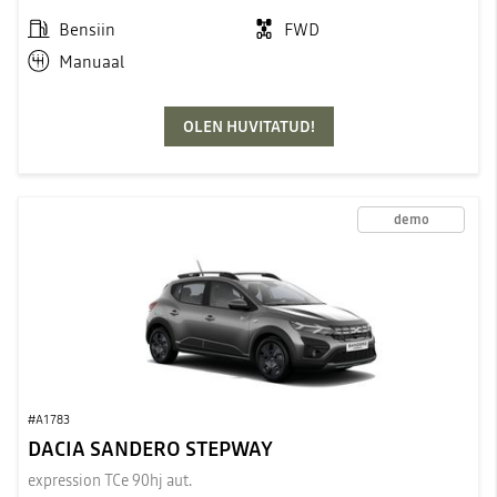
Bensiin
FWD
Manuaal
OLEN HUVITATUD!
demo
#A1783
DACIA SANDERO STEPWAY
expression TCe 90hj aut.