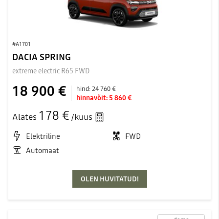
#A1701
DACIA SPRING
extreme electric R65 FWD
18 900 €
hind:
24 760 €
hinnavõit:
5 860 €
178 €
Alates
/kuus
Elektriline
FWD
Automaat
OLEN HUVITATUD!