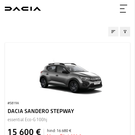
LAOAUTOD
#5819A
DACIA SANDERO STEPWAY
essential Eco-G 100hj
15 600 €
hind:
16 680 €