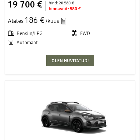
19 700 €
hind:
20 580 €
hinnavõit:
880 €
186 €
Alates
/kuus
Bensiin/LPG
FWD
Automaat
OLEN HUVITATUD!