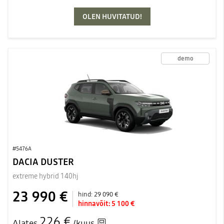
OLEN HUVITATUD!
demo
#5476A
DACIA DUSTER
extreme hybrid 140hj
23 990 €
hind:
29 090 €
hinnavõit:
5 100 €
226 €
Alates
/kuus