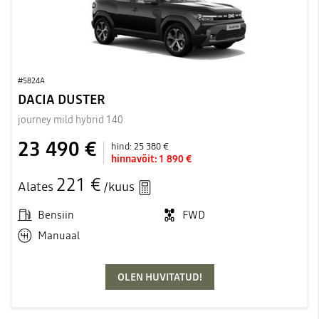
#5824A
DACIA DUSTER
journey mild hybrid 140
23 490 €
hind:
25 380 €
hinnavõit:
1 890 €
221 €
Alates
/kuus
Bensiin
FWD
Manuaal
OLEN HUVITATUD!