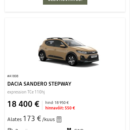
#A1808
DACIA SANDERO STEPWAY
expression TCe 110hj
18 400 €
hind:
18 950 €
hinnavõit:
550 €
173 €
Alates
/kuus