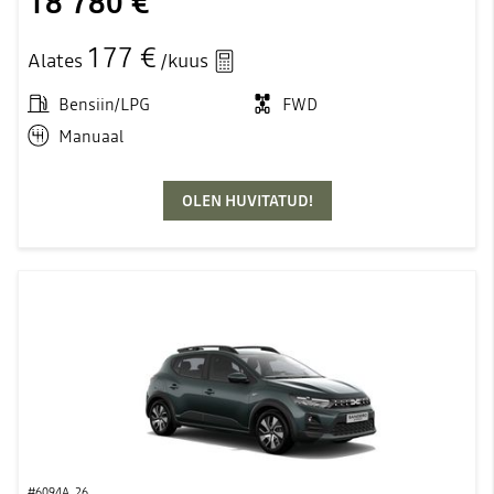
18 780 €
177 €
Alates
/kuus
Bensiin/LPG
FWD
Manuaal
OLEN HUVITATUD!
#6094A_26