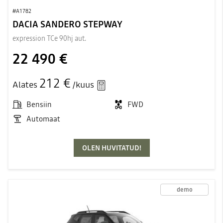
#A1782
DACIA SANDERO STEPWAY
expression TCe 90hj aut.
22 490 €
212 €
Alates
/kuus
Bensiin
FWD
Automaat
OLEN HUVITATUD!
demo