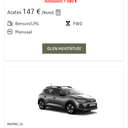
hinnavõit:
1 080 €
147 €
Alates
/kuus
Bensiin/LPG
FWD
Manuaal
OLEN HUVITATUD!
#6098A_26