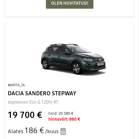
OLEN HUVITATUD!
#6097A_26
DACIA SANDERO STEPWAY
expression Eco-G 120hj AT
19 700 €
hind:
20 580 €
hinnavõit:
880 €
186 €
Alates
/kuus