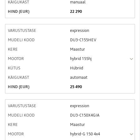
manuaal
22 290
expression
DU3-C155HEV
Maastur
hybrid 155hj
Hübriid
automaat
25 490
expression
DU3-C150X4GIA
Maastur
hybrid-G 150 4x4