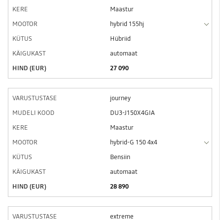
Maastur
hybrid 155hj
Hübriid
automaat
27 090
journey
DU3-J150X4GIA
Maastur
hybrid-G 150 4x4
Bensiin
automaat
28 890
extreme