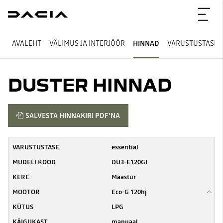
AVALEHT
VÄLIMUS JA INTERJÖÖR
HINNAD
VARUSTUSTASE
DUSTER HINNAD
SALVESTA HINNAKIRI PDF'NA
essential
DU3-E120GI
Maastur
Eco-G 120hj
LPG
manuaal