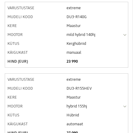
extreme
DU3-R140G
Maastur
mild hybrid 140hj
Kerghübriid
manuaal
23 990
extreme
DU3-R155HEV
Maastur
hybrid 155hj
Hübriid
automaat
27 090