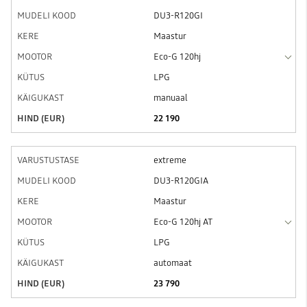
DU3-R120GI
Maastur
Eco-G 120hj
LPG
manuaal
22 190
extreme
DU3-R120GIA
Maastur
Eco-G 120hj AT
LPG
automaat
23 790