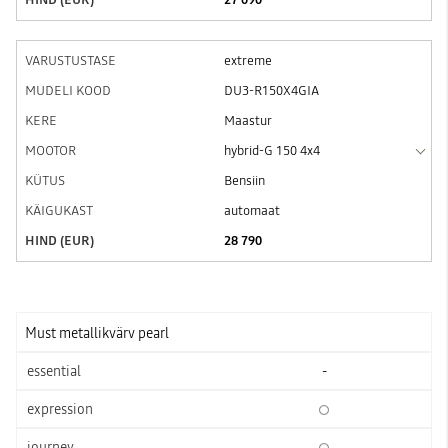
extreme
DU3-R150X4GIA
Maastur
hybrid-G 150 4x4
Bensiin
automaat
28 790
Must metallikvärv pearl
-