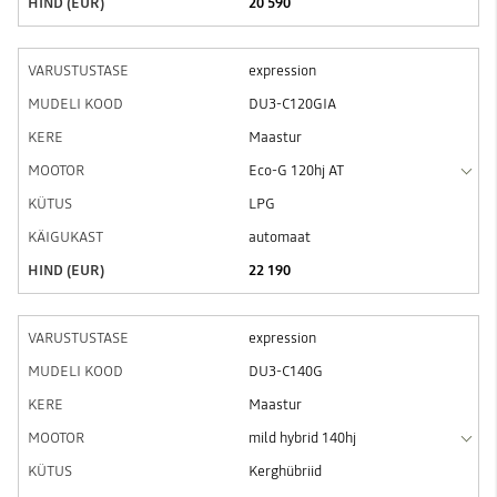
20 590
expression
DU3-C120GIA
Maastur
Eco-G 120hj AT
LPG
automaat
22 190
expression
DU3-C140G
Maastur
mild hybrid 140hj
Kerghübriid