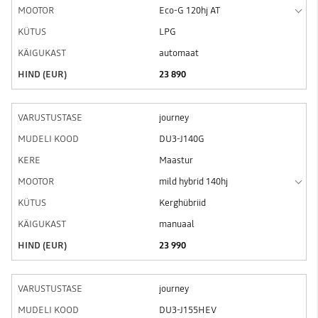
Eco-G 120hj AT
LPG
automaat
23 890
journey
DU3-J140G
Maastur
mild hybrid 140hj
Kerghübriid
manuaal
23 990
journey
DU3-J155HEV