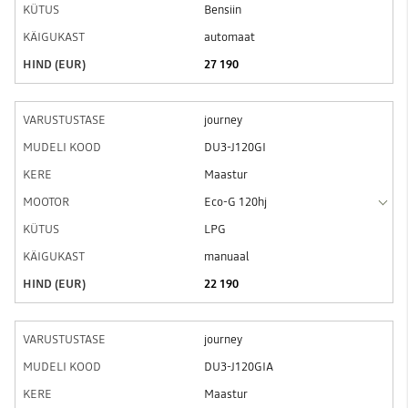
Bensiin
automaat
27 190
journey
DU3-J120GI
Maastur
Eco-G 120hj
LPG
manuaal
22 190
journey
DU3-J120GIA
Maastur